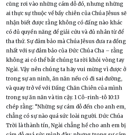
cũng rơi vào những cám dỗ đó, nhưng những 
ai thực sự thuộc về bầy chiên của Chúa Jêsus sẽ 
nhận biết được rằng không có đấng nào khác 
có đủ quyền năng để giải cứu và đủ nhân từ để 
tha thứ. Sự đảm bảo mà Chúa Jêsus đưa ra đồng 
nhất với sự đảm bảo của Đức Chúa Cha – rằng 
không ai có thể bắt chúng ta rời khỏi vòng tay 
Ngài. Vậy nên chúng ta hãy vui mừng vì được ở 
trong sự an ninh, ăn năn nếu có đi sai đường, 
và quay trở về với Đấng Chăn Chiên của mình 
trong sự ăn năn và tin cậy. 1 Cô-rinh-tô 10:13 
chép rằng: “Những sự cám dỗ đến cho anh em, 
chẳng có sự nào quá sức loài người. Đức Chúa 
Trời là thành tín, Ngài chẳng hề cho anh em bị 
cám dỗ quá sức mình đâu; nhưng trong sự cám 