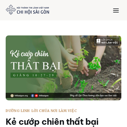
Trang chủ
Giới thiệu
Dưỡng Linh
Thư viện
Bản tin
DƯỠNG LINH
LỜI CHÚA NƠI LÀM VIỆC
Mục vụ
Kẻ cướp chiên thất bại