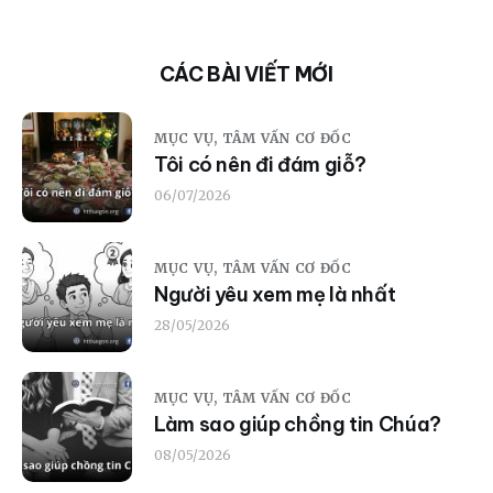
CÁC BÀI VIẾT MỚI
MỤC VỤ,
TÂM VẤN CƠ ĐỐC
Tôi có nên đi đám giỗ?
06/07/2026
MỤC VỤ,
TÂM VẤN CƠ ĐỐC
Người yêu xem mẹ là nhất
28/05/2026
MỤC VỤ,
TÂM VẤN CƠ ĐỐC
Làm sao giúp chồng tin Chúa?
08/05/2026