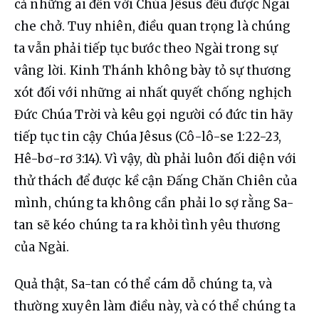
cả những ai đến với Chúa Jêsus đều được Ngài 
che chở. Tuy nhiên, điều quan trọng là chúng 
ta vẫn phải tiếp tục bước theo Ngài trong sự 
vâng lời. Kinh Thánh không bày tỏ sự thương 
xót đối với những ai nhất quyết chống nghịch 
Đức Chúa Trời và kêu gọi người có đức tin hãy 
tiếp tục tin cậy Chúa Jêsus (Cô-lô-se 1:22-23, 
Hê-bơ-rơ 3:14). Vì vậy, dù phải luôn đối diện với 
thử thách để được kề cận Đấng Chăn Chiên của 
mình, chúng ta không cần phải lo sợ rằng Sa-
tan sẽ kéo chúng ta ra khỏi tình yêu thương 
của Ngài.
Quả thật, Sa-tan có thể cám dỗ chúng ta, và 
thường xuyên làm điều này, và có thể chúng ta 