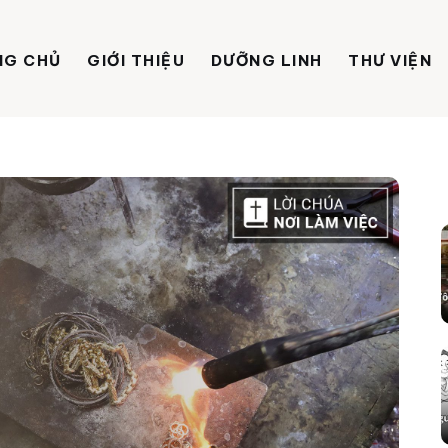
NG CHỦ
GIỚI THIỆU
DƯỠNG LINH
THƯ VIỆN