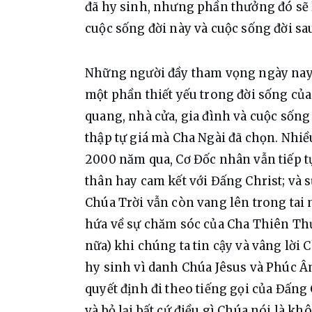
đã hy sinh, nhưng phần thưởng đó sẽ 
cuộc sống đời này và cuộc sống đời sa
Những người đầy tham vọng ngày nay 
một phần thiết yếu trong đời sống của
quang, nhà cửa, gia đình và cuộc sống
thập tự giá mà Cha Ngài đã chọn. Nhiều
2000 năm qua, Cơ Đốc nhân vẫn tiếp tụ
thân hay cam kết với Đấng Christ; và s
Chúa Trời vẫn còn vang lên trong tai mỗ
hứa về sự chăm sóc của Cha Thiên Th
nữa) khi chúng ta tin cậy và vâng lời C
hy sinh vì danh Chúa Jêsus và Phúc Â
quyết định đi theo tiếng gọi của Đấng
và bỏ lại bất cứ điều gì Chúa nói là kh