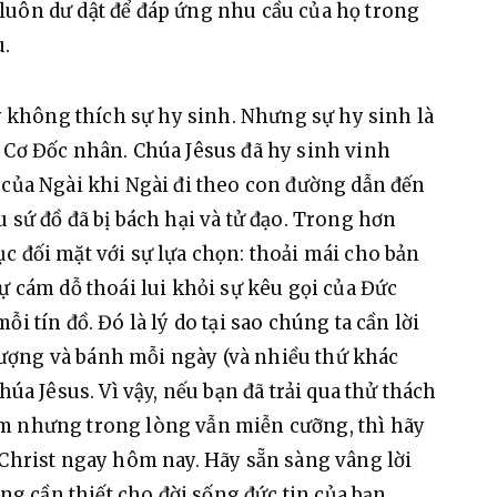
luôn dư dật để đáp ứng nhu cầu của họ trong 
u.
không thích sự hy sinh. Nhưng sự hy sinh là 
 Cơ Đốc nhân. Chúa Jêsus đã hy sinh vinh 
 của Ngài khi Ngài đi theo con đường dẫn đến 
 sứ đồ đã bị bách hại và tử đạo. Trong hơn 
c đối mặt với sự lựa chọn: thoải mái cho bản 
ự cám dỗ thoái lui khỏi sự kêu gọi của Đức 
i tín đồ. Đó là lý do tại sao chúng ta cần lời 
ượng và bánh mỗi ngày (và nhiều thứ khác 
húa Jêsus. Vì vậy, nếu bạn đã trải qua thử thách 
m nhưng trong lòng vẫn miễn cưỡng, thì hãy 
 Christ ngay hôm nay. Hãy sẵn sàng vâng lời 
ông cần thiết cho đời sống đức tin của bạn.