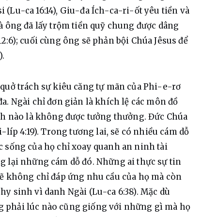
(Lu-ca 16:14), Giu-đa Ích-ca-ri-ốt yêu tiền và 
à ông đã lấy trộm tiền quỹ chung được dâng 
2:6); cuối cùng ông sẽ phản bội Chúa Jêsus để 
).
quở trách sự kiêu căng tự mãn của Phi-e-rơ 
a. Ngài chỉ đơn giản là khích lệ các môn đồ 
inh nào là không được tưởng thưởng. Đức Chúa 
-líp 4:19). Trong tương lai, sẽ có nhiều cám dỗ 
 sống của họ chỉ xoay quanh an ninh tài 
 lại những cám dỗ đó. Những ai thực sự tin 
sẽ không chỉ đáp ứng nhu cầu của họ mà còn 
y sinh vì danh Ngài (Lu-ca 6:38). Mặc dù 
 phải lúc nào cũng giống với những gì mà họ 