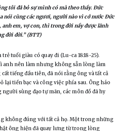
úng tôi đã bỏ sự mình có mà theo thầy. Đức
ta nói cùng các ngươi, người nào vì cớ nước Đức
 anh em, vợ con, thì trong đời nầy được lãnh
g đời đời.” (BTT)
trẻ tuổi giàu có quay đi (Lu-ca 18:18-25). 
gì anh nên làm nhưng không sẵn lòng làm 
cất tiếng đầu tiên, đã nói rằng ông và tất cả 
 lại tiền bạc và công việc phía sau. Ông háo 
người sùng đạo tự mãn, các môn đồ đã hy 
ưng không đúng với tất cả họ. Một trong những 
hật ông hiện đã quay lưng từ trong lòng 