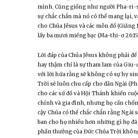
mình. Cũng giống như người Pha-ri-si 
sự chắc chắn mà nó có thể mang lại, v
cho Chúa Jêsus và các môn đồ (Giăng 1
lấy ba mươi miếng bạc (Ma-thi-ơ 26:15
Lời đáp của Chúa Jêsus không phải để 
hay thậm chí là sự tham lam của Giu-đ
với lời hứa rằng sẽ không có sự hy s
Trời sẽ luôn chu cấp cho dân Ngài (Phi
cho các sứ đồ và Hội Thánh khiến cuộc
chính và gia đình, nhưng họ cần chống
cậy Chúa có thể chắc chắn rằng Ngài 
ban cho họ nhiều hơn những gì họ đã h
phần thưởng của Đức Chúa Trời không