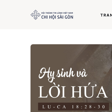
Trang chủ
TRA
Giới thiệu
Dưỡng Linh
Thư viện
Bản tin
Mục vụ
Liên hệ
Dâng hiến