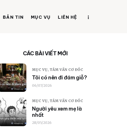
BẢN TIN
MỤC VỤ
LIÊN HỆ
CÁC BÀI VIẾT MỚI
MỤC VỤ,
TÂM VẤN CƠ ĐỐC
Tôi có nên đi đám giỗ?
06/07/2026
MỤC VỤ,
TÂM VẤN CƠ ĐỐC
Người yêu xem mẹ là
nhất
28/05/2026