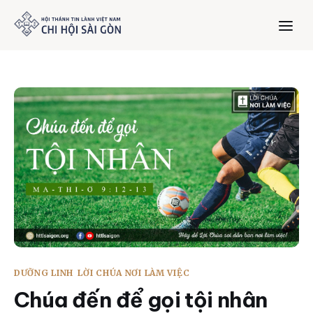
Trang chủ
Giới thiệu
Dưỡng Linh
Thư viện
Bản tin
DƯỠNG LINH
LỜI CHÚA NƠI LÀM VIỆC
Mục vụ
Chúa đến để gọi tội nhân