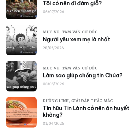
Tôi có nên đi đám giỗ?
06/07/2026
MỤC VỤ,
TÂM VẤN CƠ ĐỐC
Người yêu xem mẹ là nhất
28/05/2026
MỤC VỤ,
TÂM VẤN CƠ ĐỐC
Làm sao giúp chồng tin Chúa?
08/05/2026
DƯỠNG LINH,
GIẢI ĐÁP THẮC MẮC
Tín hữu Tin Lành có nên ăn huyết
không?
01/04/2026