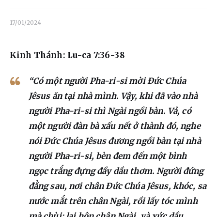
Liên hệ
17/01/2024
Dâng hiến
Kinh Thánh: Lu-ca 7:36-38
“Có một người Pha-ri-si mời Đức Chúa
Jêsus ăn tại nhà mình. Vậy, khi đã vào nhà
người Pha-ri-si thì Ngài ngồi bàn. Vả, có
một người đàn bà xấu nết ở thành đó, nghe
nói Đức Chúa Jêsus đương ngồi bàn tại nhà
người Pha-ri-si, bèn đem đến một bình
ngọc trắng đựng đầy dầu thơm. Người đứng
đằng sau, nơi chân Đức Chúa Jêsus, khóc, sa
nước mắt trên chân Ngài, rồi lấy tóc mình
mà chùi; lại hôn chân Ngài, và xức dầu