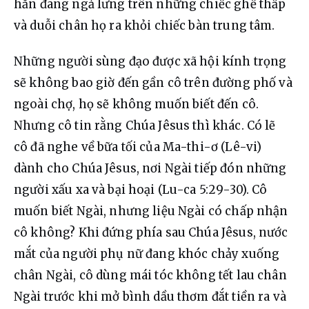
hẳn đang ngả lưng trên những chiếc ghế thấp 
và duỗi chân họ ra khỏi chiếc bàn trung tâm.
Những người sùng đạo được xã hội kính trọng 
sẽ không bao giờ đến gần cô trên đường phố và 
ngoài chợ, họ sẽ không muốn biết đến cô. 
Nhưng cô tin rằng Chúa Jêsus thì khác. Có lẽ 
cô đã nghe về bữa tối của Ma-thi-ơ (Lê-vi) 
dành cho Chúa Jêsus, nơi Ngài tiếp đón những 
người xấu xa và bại hoại (Lu-ca 5:29-30). Cô 
muốn biết Ngài, nhưng liệu Ngài có chấp nhận 
cô không? Khi đứng phía sau Chúa Jêsus, nước 
mắt của người phụ nữ đang khóc chảy xuống 
chân Ngài, cô dùng mái tóc không tết lau chân 
Ngài trước khi mở bình dầu thơm đắt tiền ra và 