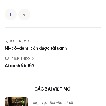
BÀI TRƯỚC
Ni-cô-đem: cần được tái sanh
BÀI TIẾP THEO
Ai có thể biết?
CÁC BÀI VIẾT MỚI
MỤC VỤ,
TÂM VẤN CƠ ĐỐC