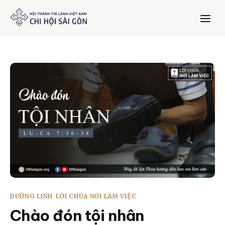
Trang chủ
Giới thiệu
Dưỡng Linh
Thư viện
Bản tin
DƯỠNG LINH
LỜI CHÚA NƠI LÀM VIỆC
Mục vụ
Chào đón tội nhân