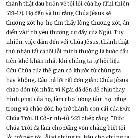
thành thật đau buồn về tội lỗi của họ (Thi thiên 
51:1-17). Họ đến và tin rằng Chúa Jêsus sẽ 
thương xót họ: họ tìm thấy lòng thương xót, ân 
điển và tình yêu thương dư đầy của Ngài. Tuy 
nhiên, việc dám đến với Chúa Jêsus, thành thật 
thú nhận tất cả tội lỗi mình thường là bước đầu 
tiên khó khăn nhất khi chúng ta tự hỏi liệu 
Cứu Chúa của thế gian có khước từ chúng ta 
hay không. Câu trả lời rất đơn giản: Chúa Jêsus 
chào đón tội nhân vì Ngài đã đến để chịu thay 
hình phạt của họ, làm cho lương tâm họ trắng 
trong và chào đón họ trở thành con cái của Đức 
Chúa Trời. II Cô-rinh-tô 5:21 chép rằng: “Đức 
Chúa Trời đã làm cho Đấng vốn chẳng biết tội 
lỗi trở nên tội lỗi vì chúng ta, hầu cho chúng ta 