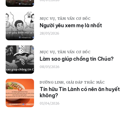
MỤC VỤ,
TÂM VẤN CƠ ĐỐC
Người yêu xem mẹ là nhất
28/05/2026
MỤC VỤ,
TÂM VẤN CƠ ĐỐC
Làm sao giúp chồng tin Chúa?
08/05/2026
DƯỠNG LINH,
GIẢI ĐÁP THẮC MẮC
Tín hữu Tin Lành có nên ăn huyết
không?
01/04/2026