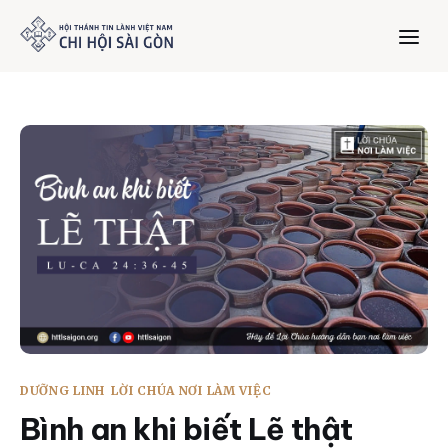
Trang chủ
Giới thiệu
Dưỡng Linh
Thư viện
Bản tin
DƯỠNG LINH
LỜI CHÚA NƠI LÀM VIỆC
Mục vụ
Bình an khi biết Lẽ thật