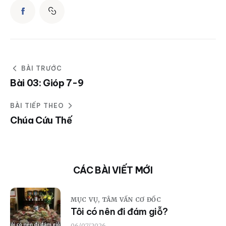
BÀI TRƯỚC
Bài 03: Gióp 7-9
BÀI TIẾP THEO
Chúa Cứu Thế
CÁC BÀI VIẾT MỚI
MỤC VỤ,
TÂM VẤN CƠ ĐỐC
Tôi có nên đi đám giỗ?
06/07/2026