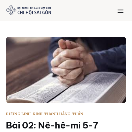
Trang chủ
Giới thiệu
Dưỡng Linh
Thư viện
Bản tin
DƯỠNG LINH
KINH THÁNH HẰNG TUẦN
Mục vụ
Bài 02: Nê-hê-mi 5-7