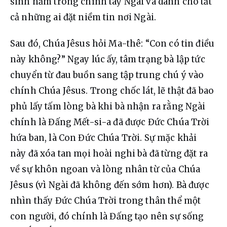
sinh nằm trong chính tay Ngài và dành cho tất 
cả những ai đặt niềm tin nơi Ngài.
Sau đó, Chúa Jêsus hỏi Ma-thê: “Con có tin điều 
này không?” Ngay lúc ấy, tâm trạng bà lập tức 
chuyển từ đau buồn sang tập trung chú ý vào 
chính Chúa Jêsus. Trong chốc lát, lẽ thật đã bao 
phủ lấy tấm lòng bà khi bà nhận ra rằng Ngài 
chính là Đấng Mết-si-a đã được Đức Chúa Trời 
hứa ban, là Con Đức Chúa Trời. Sự mặc khải 
này đã xóa tan mọi hoài nghi bà đã từng đặt ra 
về sự khôn ngoan và lòng nhân từ của Chúa 
Jêsus (vì Ngài đã không đến sớm hơn). Bà được 
nhìn thấy Đức Chúa Trời trong thân thể một 
con người, đó chính là Đấng tạo nên sự sống 