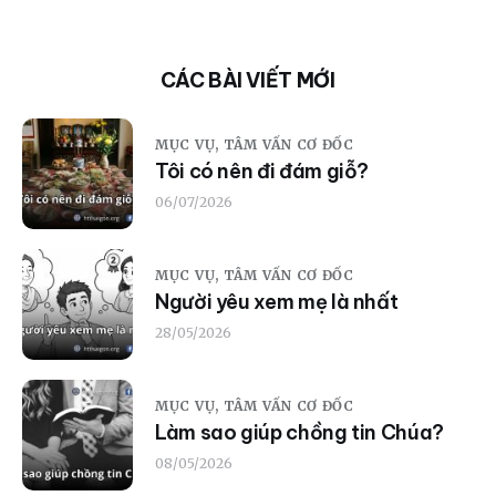
CÁC BÀI VIẾT MỚI
MỤC VỤ,
TÂM VẤN CƠ ĐỐC
Tôi có nên đi đám giỗ?
06/07/2026
MỤC VỤ,
TÂM VẤN CƠ ĐỐC
Người yêu xem mẹ là nhất
28/05/2026
MỤC VỤ,
TÂM VẤN CƠ ĐỐC
Làm sao giúp chồng tin Chúa?
08/05/2026