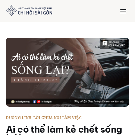
Trang chủ
Giới thiệu
Dưỡng Linh
Thư viện
Bản tin
DƯỠNG LINH
LỜI CHÚA NƠI LÀM VIỆC
Mục vụ
Ai có thể làm kẻ chết sống