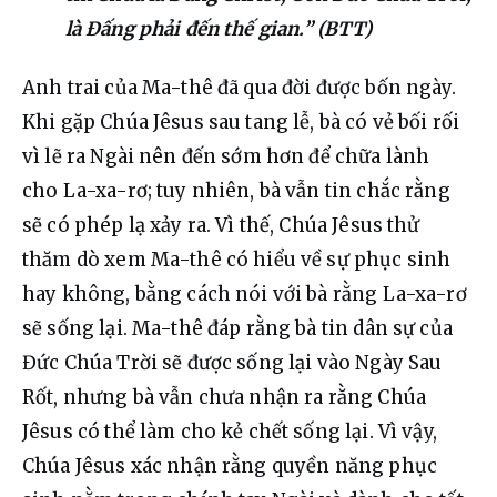
là Đấng phải đến thế gian.” (BTT)
Anh trai của Ma-thê đã qua đời được bốn ngày. 
Khi gặp Chúa Jêsus sau tang lễ, bà có vẻ bối rối 
vì lẽ ra Ngài nên đến sớm hơn để chữa lành 
cho La-xa-rơ; tuy nhiên, bà vẫn tin chắc rằng 
sẽ có phép lạ xảy ra. Vì thế, Chúa Jêsus thử 
thăm dò xem Ma-thê có hiểu về sự phục sinh 
hay không, bằng cách nói với bà rằng La-xa-rơ 
sẽ sống lại. Ma-thê đáp rằng bà tin dân sự của 
Đức Chúa Trời sẽ được sống lại vào Ngày Sau 
Rốt, nhưng bà vẫn chưa nhận ra rằng Chúa 
Jêsus có thể làm cho kẻ chết sống lại. Vì vậy, 
Chúa Jêsus xác nhận rằng quyền năng phục 