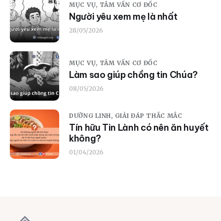
MỤC VỤ,
TÂM VẤN CƠ ĐỐC
Người yêu xem mẹ là nhất
28/05/2026
MỤC VỤ,
TÂM VẤN CƠ ĐỐC
Làm sao giúp chồng tin Chúa?
08/05/2026
DƯỠNG LINH,
GIẢI ĐÁP THẮC MẮC
Tín hữu Tin Lành có nên ăn huyết
không?
01/04/2026