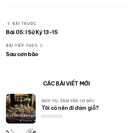
BÀI TRƯỚC
Bài 05: I Sử Ký 13-15
BÀI TIẾP THEO
Sau cơn bão
CÁC BÀI VIẾT MỚI
MỤC VỤ,
TÂM VẤN CƠ ĐỐC
Tôi có nên đi đám giỗ?
06/07/2026