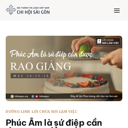
Trang chủ
Giới thiệu
Dưỡng Linh
Thư viện
Bản tin
DƯỠNG LINH
LỜI CHÚA NƠI LÀM VIỆC
Mục vụ
Phúc Âm là sứ điệp cần