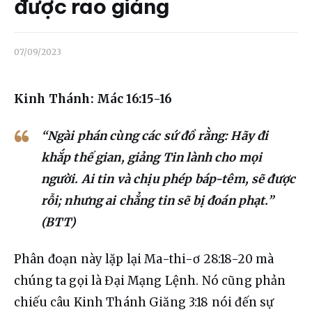
Liên hệ
được rao giảng
Dâng hiến
07/09/2023
Kinh Thánh: Mác 16:15-16
“Ngài phán cùng các sứ đồ rằng: Hãy đi
khắp thế gian, giảng Tin lành cho mọi
người. Ai tin và chịu phép báp-têm, sẽ được
rỗi; nhưng ai chẳng tin sẽ bị đoán phạt.”
(BTT)
Phân 
đoạn này lặp lại Ma-thi-ơ 28:18-20 mà 
chúng ta gọi là Đại Mạng Lệnh. Nó cũng phản 
chiếu câu Kinh Thánh Giăng 3:18 nói đến sự 