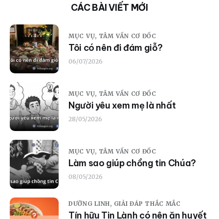
CÁC BÀI VIẾT MỚI
MỤC VỤ,
TÂM VẤN CƠ ĐỐC
Tôi có nên đi đám giỗ?
06/07/2026
MỤC VỤ,
TÂM VẤN CƠ ĐỐC
Người yêu xem mẹ là nhất
28/05/2026
MỤC VỤ,
TÂM VẤN CƠ ĐỐC
Làm sao giúp chồng tin Chúa?
08/05/2026
DƯỠNG LINH,
GIẢI ĐÁP THẮC MẮC
Tín hữu Tin Lành có nên ăn huyết