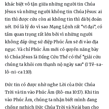
khác biệt vô tận giữa những người tin Chúa 
Jêsus và những người không tin Chúa Jêsus: ai 
tin thì được cứu còn ai không tin thì đã bị đoán 
xét. Đó là lý do vì sao Mạng Lệnh rất “vĩ đại”, có 
tầm quan trọng rất lớn bởi vì những người 
không đáp ứng sứ điệp Phúc Âm sẽ đi vào địa 
ngục. Và chỉ Phúc Âm mới có quyền năng bày 
tỏ Chúa Jêsus là Đấng Cứu Thế có thể “giải cứu 
chúng ta khỏi cơn thạnh nộ ngày sau” (I Tê-sa-
lô-ni-ca 1:10).
Đức tin có được nhờ nghe Lời của Đức Chúa 
Trời và tin vào Phúc Âm (Rô-ma 10:17). Khi tin 
vào Phúc Âm, chúng ta nhận biết mình đang 
chống nghịch Đức Chúa Trời và Ngài ban cho 