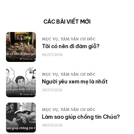
CÁC BÀI VIẾT MỚI
MỤC VỤ,
TÂM VẤN CƠ ĐỐC
Tôi có nên đi đám giỗ?
06/07/2026
MỤC VỤ,
TÂM VẤN CƠ ĐỐC
Người yêu xem mẹ là nhất
28/05/2026
MỤC VỤ,
TÂM VẤN CƠ ĐỐC
Làm sao giúp chồng tin Chúa?
08/05/2026