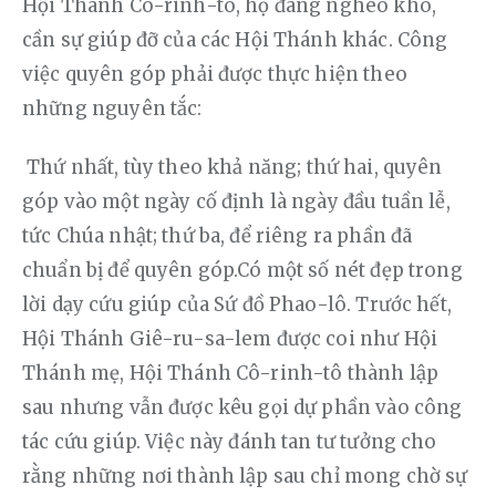
Hội Thánh Cô-rinh-tô, họ đang nghèo khó, 
cần sự giúp đỡ của các Hội Thánh khác. Công 
việc quyên góp phải được thực hiện theo 
những nguyên tắc:
 Thứ nhất, tùy theo khả năng; thứ hai, quyên 
góp vào một ngày cố định là ngày đầu tuần lễ, 
tức Chúa nhật; thứ ba, để riêng ra phần đã 
chuẩn bị để quyên góp.Có một số nét đẹp trong 
lời dạy cứu giúp của Sứ đồ Phao-lô. Trước hết, 
Hội Thánh Giê-ru-sa-lem được coi như Hội 
Thánh mẹ, Hội Thánh Cô-rinh-tô thành lập 
sau nhưng vẫn được kêu gọi dự phần vào công 
tác cứu giúp. Việc này đánh tan tư tưởng cho 
rằng những nơi thành lập sau chỉ mong chờ sự 