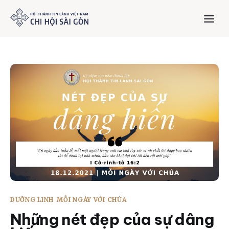
Trang chủ
Giới thiệu
Dưỡng Linh
Thư viện
Bản tin
DƯỠNG LINH
MỖI NGÀY VỚI CHÚA
Mục vụ
Những nét đẹp của sự dâng