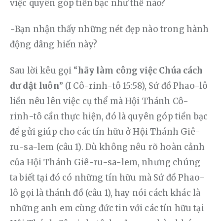
việc quyên góp tiền bạc như thế nào? 
-Bạn nhận thấy những nét đẹp nào trong hành 
động dâng hiến này?
Sau lời kêu gọi “
hãy làm công việc Chúa cách 
dư dật luôn
” (I Cô-rinh-tô 15:58), Sứ đồ Phao-lô 
liền nêu lên việc cụ thể mà Hội Thánh Cô-
rinh-tô cần thực hiện, đó là quyên góp tiền bạc 
để gửi giúp cho các tín hữu ở Hội Thánh Giê-
ru-sa-lem (câu 1). Dù không nêu rõ hoàn cảnh 
của Hội Thánh Giê-ru-sa-lem, nhưng chúng 
ta biết tại đó có những tín hữu mà Sứ đồ Phao-
lô gọi là thánh đồ (câu 1), hay nói cách khác là 
những anh em cùng đức tin với các tín hữu tại 