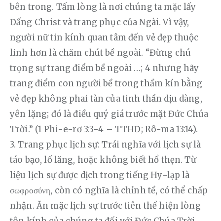
bên trong. Tấm lòng là nơi chúng ta mặc lấy 
Đấng Christ và trang phục của Ngài. Vì vậy, 
người nữ tin kính quan tâm đến vẻ đẹp thuộc 
linh hơn là chăm chút bề ngoài. “Đừng chú 
trọng sự trang điểm bề ngoài …; 4 nhưng hãy 
trang điểm con người bề trong thầm kín bằng 
vẻ đẹp không phai tàn của tinh thần dịu dàng, 
yên lặng; đó là điều quý giá trước mặt Đức Chúa 
Trời.” (1 Phi-e-rơ 3:3-4 – TTHĐ; Rô-ma 13:14). 
3. Trang phục lịch sự: Trái nghĩa với lịch sự là 
táo bạo, lố lăng, hoặc không biết hổ thẹn. Từ 
liệu lịch sự được dịch trong tiếng Hy-lạp là 
σωφροσύνη, còn có nghĩa là chỉnh tề, có thể chấp 
nhận. Ăn mặc lịch sự trước tiên thể hiện lòng 
tôn kính của chúng ta đối với Đức Chúa Trời. 