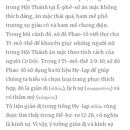
trong Hội Thánh tại Ê-phê-sô ăn mặc không 
thích đáng, ăn mặc thái quá, ham mê phô 
trương sự giàu có và ham mê chưng diện. 
Trong bối cảnh đó, sứ đồ Phao-lô viết thư cho 
Ti-mô-thê để khuyên giục những người nữ 
trong Hội Thánh ăn mặc theo tính cách của 
người Cơ Đốc. Trong 1 Ti-mô-thê 2:9-10, sứ đồ 
Phao-lô sử dụng ba từ liệu Hy-lạp để giúp 
chúng ta hiểu và chọn loại trang phục thích 
hợp, đó là giản dị (αἰδώς), lịch sự (σωφροσύνη) và 
có thẩm mỹ (κόσμιος). 
Từ liệu giản dị trong tiếng Hy-lạp αἰδώς cũng 
được tìm thấy trong Hê-bơ-rơ 12:28, có nghĩa 
là kính sợ. Vì vậy, ý tưởng giản dị và kính sợ 