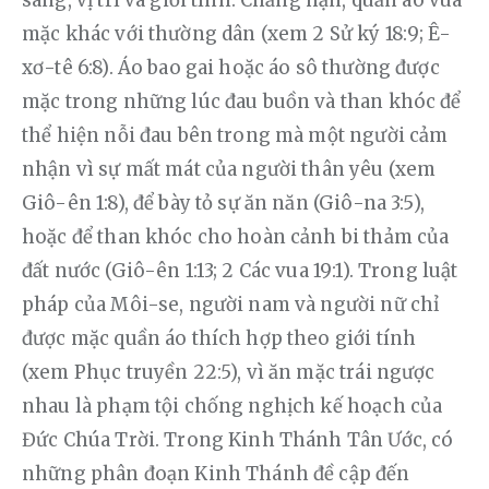
mặc khác với thường dân (xem 2 Sử ký 18:9; Ê-
xơ-tê 6:8). Áo bao gai hoặc áo sô thường được 
mặc trong những lúc đau buồn và than khóc để 
thể hiện nỗi đau bên trong mà một người cảm 
nhận vì sự mất mát của người thân yêu (xem 
Giô-ên 1:8), để bày tỏ sự ăn năn (Giô-na 3:5), 
hoặc để than khóc cho hoàn cảnh bi thảm của 
đất nước (Giô-ên 1:13; 2 Các vua 19:1). Trong luật 
pháp của Môi-se, người nam và người nữ chỉ 
được mặc quần áo thích hợp theo giới tính 
(xem Phục truyền 22:5), vì ăn mặc trái ngược 
nhau là phạm tội chống nghịch kế hoạch của 
Đức Chúa Trời. Trong Kinh Thánh Tân Ước, có 
những phân đoạn Kinh Thánh đề cập đến 