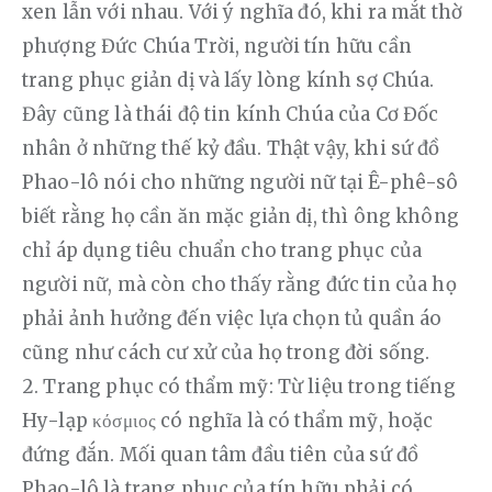
xen lẫn với nhau. Với ý nghĩa đó, khi ra mắt thờ 
phượng Đức Chúa Trời, người tín hữu cần 
trang phục giản dị và lấy lòng kính sợ Chúa. 
Đây cũng là thái độ tin kính Chúa của Cơ Đốc 
nhân ở những thế kỷ đầu. Thật vậy, khi sứ đồ 
Phao-lô nói cho những người nữ tại Ê-phê-sô 
biết rằng họ cần ăn mặc giản dị, thì ông không 
chỉ áp dụng tiêu chuẩn cho trang phục của 
người nữ, mà còn cho thấy rằng đức tin của họ 
phải ảnh hưởng đến việc lựa chọn tủ quần áo 
cũng như cách cư xử của họ trong đời sống. 
2. Trang phục có thẩm mỹ: Từ liệu trong tiếng 
Hy-lạp κόσμιος có nghĩa là có thẩm mỹ, hoặc 
đứng đắn. Mối quan tâm đầu tiên của sứ đồ 
Phao-lô là trang phục của tín hữu phải có 