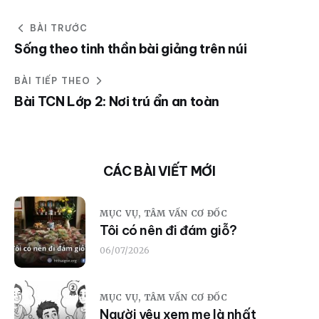
BÀI TRƯỚC
Sống theo tinh thần bài giảng trên núi
BÀI TIẾP THEO
Bài TCN Lớp 2: Nơi trú ẩn an toàn
CÁC BÀI VIẾT MỚI
MỤC VỤ,
TÂM VẤN CƠ ĐỐC
Tôi có nên đi đám giỗ?
06/07/2026
MỤC VỤ,
TÂM VẤN CƠ ĐỐC
Người yêu xem mẹ là nhất