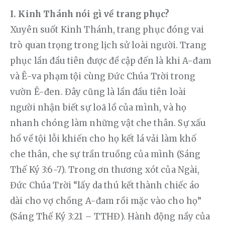
I. Kinh Thánh nói gì về trang phục?
Xuyên suốt Kinh Thánh, trang phục đóng vai 
trò quan trọng trong lịch sử loài người. Trang 
phục lần đầu tiên được đề cập đến là khi A-đam 
và Ê-va phạm tội cùng Đức Chúa Trời trong 
vườn Ê-đen. Đây cũng là lần đầu tiên loài 
người nhận biết sự loã lồ của mình, và họ 
nhanh chóng làm những vật che thân. Sự xấu 
hổ về tội lỗi khiến cho họ kết lá vải làm khố 
che thân, che sự trần truồng của mình (Sáng 
Thế Ký 3:6-7). Trong ơn thương xót của Ngài, 
Đức Chúa Trời “lấy da thú kết thành chiếc áo 
dài cho vợ chồng A-đam rồi mặc vào cho họ” 
(Sáng Thế Ký 3:21 – TTHĐ). Hành động nầy của 