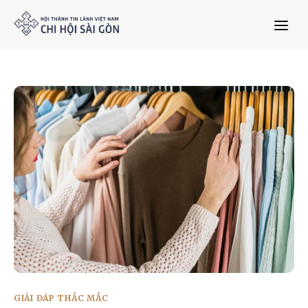
Trang chủ
Giới thiệu
Dưỡng Linh
Thư viện
Bản tin
Mục vụ
GIẢI ĐÁP THẮC MẮC