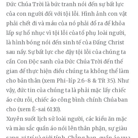
Đức Chúa Trời là bức tranh nói đến sự bất lực 
của con người đối với tội lỗi. Hình ảnh con vật 
phải chết đi và máu của nó phải đổ ra để khỏa 
lấp sự hổ nhục vì tội lỗi của tổ phụ loài người, 
là hình bóng nói đến sinh tế của Đấng Christ 
sau nầy. Sự bất lực che đậy tội lỗi của chúng ta 
cần Con Độc sanh của Đức Chúa Trời đến thế 
gian để thực hiện điều chúng ta không thể làm 
cho bản thân (xem Phi-líp 2:6-8 & Tít 3:5). Như 
vậy, đức tin của chúng ta là phải mặc lấy chiếc 
áo cứu rỗi, chiếc áo công bình chính Chúa ban 
cho (xem Ê-sai 61:10).
Xuyên suốt lịch sử loài người, các kiểu ăn mặc 
và màu sắc quần áo nói lên thân phận, sự giàu 
sang, vị trí và giới tính. Chẳng hạn, quần áo vua 