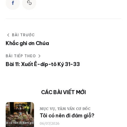
BÀI TRƯỚC
Khắc ghi ơn Chúa
BÀI TIẾP THEO
Bài 11: Xuất Ê-díp-tô Ký 31-33
CÁC BÀI VIẾT MỚI
MỤC VỤ,
TÂM VẤN CƠ ĐỐC
Tôi có nên đi đám giỗ?
06/07/2026