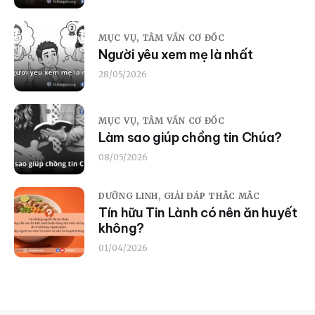
MỤC VỤ,
TÂM VẤN CƠ ĐỐC
Người yêu xem mẹ là nhất
28/05/2026
MỤC VỤ,
TÂM VẤN CƠ ĐỐC
Làm sao giúp chồng tin Chúa?
08/05/2026
DƯỠNG LINH,
GIẢI ĐÁP THẮC MẮC
Tín hữu Tin Lành có nên ăn huyết
không?
01/04/2026