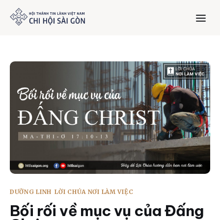
Trang chủ
Giới thiệu
Dưỡng Linh
Thư viện
Bản tin
DƯỠNG LINH
LỜI CHÚA NƠI LÀM VIỆC
Mục vụ
Bối rối về mục vụ của Đấng