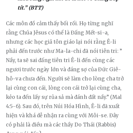
tít.” (BTT)
Các môn đồ cảm thấy bối rối. Họ từng nghĩ 
rằng Chúa Jêsus có thể là Đấng Mết-si-a, 
nhưng các học giả tôn giáo lại nói rằng Ê-li 
phải đến trước như Ma-la-chi đã nói tiên tri: ” 
Nầy, ta sẽ sai đấng tiên tri Ê-li đến cùng các 
ngươi trước ngày lớn và đáng sợ của Đức Giê-
hô-va chưa đến. Người sẽ làm cho lòng cha trở 
lại cùng con cái, lòng con cái trở lại cùng cha, 
kẻo ta đến lấy sự rủa sả mà đánh đất nầy.” (Mal 
4:5-6). Sau đó, trên Núi Hóa Hình, Ê-li đã xuất 
hiện và khá dễ nhận ra cùng với Môi-se. Đây 
có phải là điều mà các thầy Do Thái (Rabbis) 