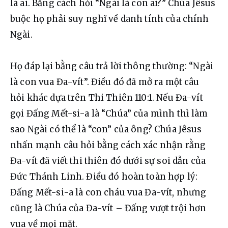
là ai. Bằng cách hỏi “Ngài là con ai?” Chúa Jêsus 
buộc họ phải suy nghĩ về danh tính của chính 
Ngài.
Họ đáp lại bằng câu trả lời thông thường: “Ngài 
là con vua Đa-vít”. Điều đó đã mở ra một câu 
hỏi khác dựa trên Thi Thiên 110:1. Nếu Đa-vít 
gọi Đấng Mết-si-a là “Chúa” của mình thì làm 
sao Ngài có thể là “con” của ông? Chúa Jêsus 
nhấn mạnh câu hỏi bằng cách xác nhận rằng 
Đa-vít đã viết thi thiên đó dưới sự soi dẫn của 
Đức Thánh Linh. Điều đó hoàn toàn hợp lý: 
Đấng Mết-si-a là con cháu vua Đa-vít, nhưng 
cũng là Chúa của Đa-vít – Đấng vượt trội hơn 
vua về mọi mặt.