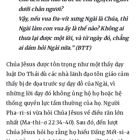
dưới chân ngươi?
Vậy, nếu vua Đa-vít xưng Ngài là Chúa, thì
Ngài làm con vua ấy là thể nào? Không ai
thưa lại được một lời, và từ ngày đó, chẳng
ai dám hỏi Ngài nữa.” (BTT)
Chúa Jêsus được tôn trọng như một thầy dạy 
luật Do Thái dù các nhà lãnh đạo tôn giáo cảm 
thấy bị đe dọa trước sự dạy dỗ của Ngài, vì 
những lời dạy đó không ủng hộ họ hoặc hệ 
thống quyền lực tầm thường của họ. Người 
Pha-ri-si vừa hỏi Chúa Jêsus về điều răn lớn 
nhất (Ma-thi-ơ 22:34-40). Sau đó, đến lượt 
Chúa Jêsus hỏi họ rằng họ hiểu Đấng Mết-si-a 