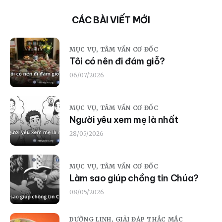
CÁC BÀI VIẾT MỚI
MỤC VỤ,
TÂM VẤN CƠ ĐỐC
Tôi có nên đi đám giỗ?
06/07/2026
MỤC VỤ,
TÂM VẤN CƠ ĐỐC
Người yêu xem mẹ là nhất
28/05/2026
MỤC VỤ,
TÂM VẤN CƠ ĐỐC
Làm sao giúp chồng tin Chúa?
08/05/2026
DƯỠNG LINH,
GIẢI ĐÁP THẮC MẮC