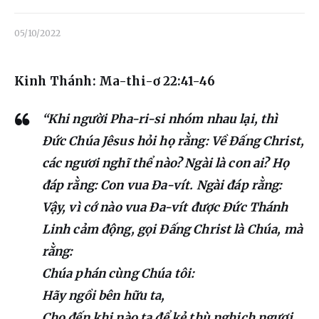
Liên hệ
05/10/2022
Dâng hiến
Kinh Thánh: Ma-thi-ơ 22:41-46
“Khi người Pha-ri-si nhóm nhau lại, thì
Đức Chúa Jêsus hỏi họ rằng: Về Đấng Christ,
các ngươi nghĩ thể nào? Ngài là con ai? Họ
đáp rằng: Con vua Đa-vít. Ngài đáp rằng:
Vậy, vì cớ nào vua Đa-vít được Đức Thánh
Linh cảm động, gọi Đấng Christ là Chúa, mà
rằng:
Chúa phán cùng Chúa tôi:
Hãy ngồi bên hữu ta,
Cho đến khi nào ta để kẻ thù nghịch ngươi