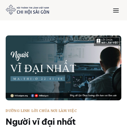
Trang chủ
Giới thiệu
Dưỡng Linh
Thư viện
Bản tin
DƯỠNG LINH
LỜI CHÚA NƠI LÀM VIỆC
Mục vụ
Người vĩ đại nhất