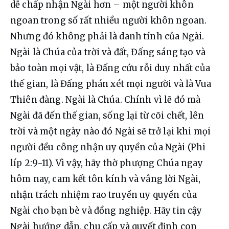
dễ chấp nhận Ngài hơn – một người khôn 
ngoan trong số rất nhiều người khôn ngoan. 
Nhưng đó không phải là danh tính của Ngài. 
Ngài là Chúa của trời và đất, Đấng sáng tạo và 
bảo toàn mọi vật, là Đấng cứu rỗi duy nhất của 
thế gian, là Đấng phán xét mọi người và là Vua 
Thiên đàng. Ngài là Chúa. Chính vì lẽ đó mà 
Ngài đã đến thế gian, sống lại từ cõi chết, lên 
trời và một ngày nào đó Ngài sẽ trở lại khi mọi 
người đều công nhận uy quyền của Ngài (Phi 
líp 2:9-11). Vì vậy, hãy thờ phượng Chúa ngay 
hôm nay, cam kết tôn kính và vâng lời Ngài, 
nhận trách nhiệm rao truyền uy quyền của 
Ngài cho bạn bè và đồng nghiệp. Hãy tin cậy 
Ngài hướng dẫn, chu cấp và quyết định con 