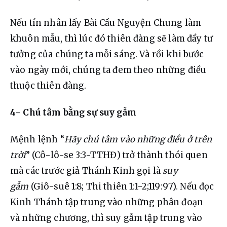
Nếu tín nhân lấy Bài Cầu Nguyện Chung làm 
khuôn mẫu, thì lúc đó thiên đàng sẽ làm đầy tư 
tưởng của chúng ta mỗi sáng. Và rồi khi bước 
vào ngày mới, chúng ta đem theo những điều 
thuộc thiên đàng.
4- Chú tâm bằng sự suy gẫm
Mệnh lệnh “
Hãy chú tâm vào những điều ở trên 
trời
” (Cô-lô-se 3:3-TTHĐ) trở thành thói quen 
mà các trước giả Thánh Kinh gọi là 
suy 
gẫm 
(Giô-suê 1:8; Thi thiên 1:1-2;119:97). Nếu đọc 
Kinh Thánh tập trung vào những phân đoạn 
và những chương, thì suy gẫm tập trung vào 