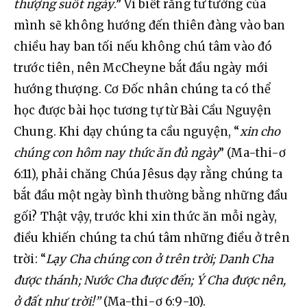
thượng suốt ngày
.” Vì biết rằng tư tưởng của 
mình sẽ không hướng đến thiên đàng vào ban 
chiều hay ban tối nếu không chú tâm vào đó 
trước tiên, nên McCheyne bắt đầu ngày mới 
hướng thượng. Cơ Đốc nhân chúng ta có thể 
học được bài học tương tự từ Bài Cầu Nguyện 
Chung. Khi dạy chúng ta cầu nguyện, “
xin cho 
chúng con hôm nay thức ăn đủ ngày
” (Ma-thi-ơ 
6:11), phải chăng Chúa Jêsus dạy rằng chúng ta 
bắt đầu một ngày bình thường bằng những đầu 
gối? Thật vậy, trước khi xin thức ăn mỗi ngày, 
điều khiến chúng ta chú tâm những điều ở trên 
trời: “
Lạy Cha chúng con ở trên trời; Danh Cha 
được thánh; Nước Cha được đến; Ý Cha được nên, 
ở đất như trời!”
 (Ma-thi-ơ 6:9-10).