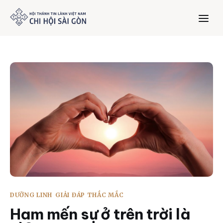
Trang chủ
Giới thiệu
Dưỡng Linh
Thư viện
Bản tin
DƯỠNG LINH
GIẢI ĐÁP THẮC MẮC
Mục vụ
Ham mến sự ở trên trời là