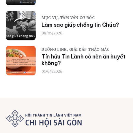
MỤC VỤ,
TÂM VẤN CƠ ĐỐC
Làm sao giúp chồng tin Chúa?
08/05/2026
DƯỠNG LINH,
GIẢI ĐÁP THẮC MẮC
Tín hữu Tin Lành có nên ăn huyết
không?
01/04/2026