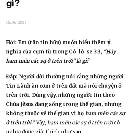
Liên hệ
gì?
Dâng hiến
16/06/2023
Hỏi: Em (tân tín hữu) muốn hiểu thêm ý 
nghĩa của cụm từ trong Cô-lô-se 3:3, 
“Hãy 
ham mến các sự ở trên trời” là gì?
Đáp: Người đời thường nói rằng những người 
Tin Lành ăn cơm ở trên đất mà nói chuyện ở 
trên trời. Đúng vậy, những người tin theo 
Chúa Jêsus đang sống trong thế gian, nhưng 
không thuộc về thế gian vì họ 
ham mến các sự 
ở trên trời
.” 
Vậy, 
ham mến các sự ở trên trời
 có 
nghĩa được giải thích như sau: