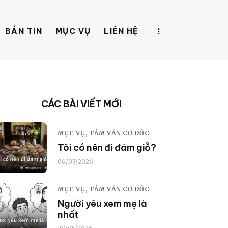
BẢN TIN
MỤC VỤ
LIÊN HỆ
CÁC BÀI VIẾT MỚI
MỤC VỤ,
TÂM VẤN CƠ ĐỐC
Tôi có nên đi đám giỗ?
06/07/2026
MỤC VỤ,
TÂM VẤN CƠ ĐỐC
Người yêu xem mẹ là
nhất