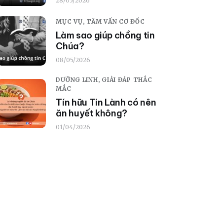
28/05/2026
MỤC VỤ,
TÂM VẤN CƠ ĐỐC
Làm sao giúp chồng tin
Chúa?
08/05/2026
DƯỠNG LINH,
GIẢI ĐÁP THẮC
MẮC
Tín hữu Tin Lành có nên
ăn huyết không?
01/04/2026