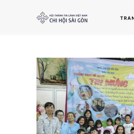
Trang chủ
TRA
Giới thiệu
Dưỡng Linh
Thư viện
Bản tin
Mục vụ
Liên hệ
Dâng hiến